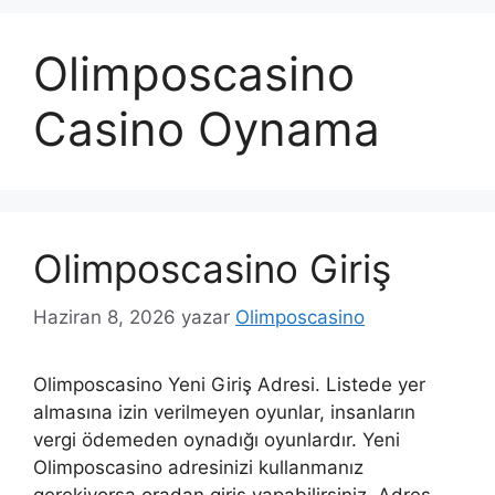
Olimposcasino
Casino Oynama
Olimposcasino Giriş
Haziran 8, 2026
yazar
Olimposcasino
Olimposcasino Yeni Giriş Adresi. Listede yer
almasına izin verilmeyen oyunlar, insanların
vergi ödemeden oynadığı oyunlardır. Yeni
Olimposcasino adresinizi kullanmanız