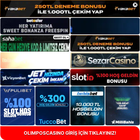
×
OLIMPOSCASINO GİRİŞ İÇİN TIKLAYINIZ!