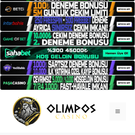
İçeriğe
atla
Menü