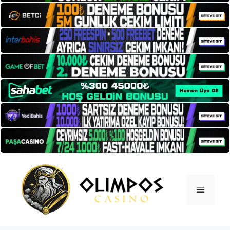
İçeriğe
atla
Menü