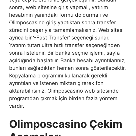
sonra, web sitesine giriş yapmalı, yatırım
hesabının yanındaki formu doldurmalı ve
Olimposcasino giriş yaptıktan sonra transfer
sürecini başarıyla tamamlamalısınız. Web sitesi
ayrıca bir ‘-Fast Transfer’ seçeneği sunar.
Yatırım tutarı ultra hızlı transfer seçeneğinden
sonra listelenir. Bir banka seçme işlemi, sayfa
açıldığında başlatılır. Banka hesabı ayrıntılarınız,
bunları sağladıktan hemen sonra gösterilecektir.
Kopyalama programını kullanarak gerekli
ayrıntıları ve istenen miktarı girerek fon
aktarabilirsiniz. Olimposcasino web sitesinde
programdan çıkmak için birden fazla yöntem
vardır.
Olimposcasino Çekim