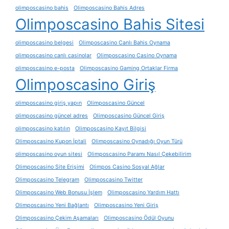
olimposcasino bahis
Olimposcasino Bahis Adres
Olimposcasino Bahis Sitesi
olimposcasino belgesi
Olimposcasino Canlı Bahis Oynama
olimposcasino canlı casinolar
Olimposcasino Casino Oynama
olimposcasino e-posta
Olimposcasino Gaming Ortaklar Firma
Olimposcasino Giriş
olimposcasino giriş yapın
Olimposcasino Güncel
olimposcasino güncel adres
Olimposcasino Güncel Giriş
olimposcasino katılın
Olimposcasino Kayıt Bilgisi
Olimposcasino Kupon İptali
Olimposcasino Oynadığı Oyun Türü
olimposcasino oyun sitesi
Olimposcasino Paramı Nasıl Çekebilirim
Olimposcasino Site Erişimi
Olimpos Casino Sosyal Ağlar
Olimposcasino Telegram
Olimposcasino Twitter
Olimposcasino Web Bonusu İşlem
Olimposcasino Yardım Hattı
Olimposcasino Yeni Bağlantı
Olimposcasino Yeni Giriş
Olimposcasino Çekim Aşamaları
Olimposcasino Ödül Oyunu