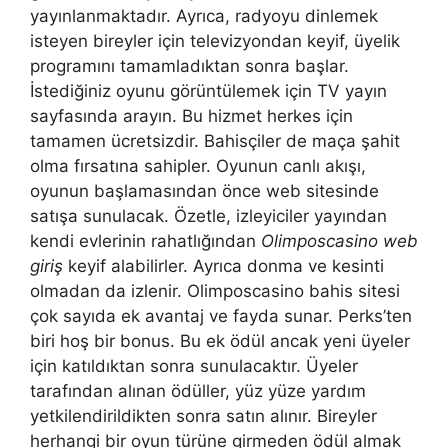
yayınlanmaktadır. Ayrıca, radyoyu dinlemek
isteyen bireyler için televizyondan keyif, üyelik
programını tamamladıktan sonra başlar.
İstediğiniz oyunu görüntülemek için TV yayın
sayfasında arayın. Bu hizmet herkes için
tamamen ücretsizdir. Bahisçiler de maça şahit
olma fırsatına sahipler. Oyunun canlı akışı,
oyunun başlamasından önce web sitesinde
satışa sunulacak. Özetle, izleyiciler yayından
kendi evlerinin rahatlığından
Olimposcasino web
giriş
keyif alabilirler. Ayrıca donma ve kesinti
olmadan da izlenir. Olimposcasino bahis sitesi
çok sayıda ek avantaj ve fayda sunar. Perks’ten
biri hoş bir bonus. Bu ek ödül ancak yeni üyeler
için katıldıktan sonra sunulacaktır. Üyeler
tarafından alınan ödüller, yüz yüze yardım
yetkilendirildikten sonra satın alınır. Bireyler
herhangi bir oyun türüne girmeden ödül almak