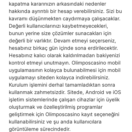
kapatma kararınızın arkasındaki nedenler
hakkında ayrıntılı bir hesap verebilirsiniz. Sizi bu
kavramı düşünmekten caydırmaya çalışacaklar.
Değerli kullanıcılarınızı kaybetmeyecekleri,
bunun yerine size çözümler sunacakları için
değerli bir varlıktır. Devam etmeyi seçerseniz,
hesabınız birkaç gün içinde sona erdirilecektir.
Hesabınız kalıcı olarak kaldırılmadan bakiyenizi
kontrol etmeyi unutmayın. Olimposcasino mobil
uygulamasının kolayca bulunabilmesi için mobil
uygulamayı siteden kolayca indirebilirsiniz.
Kurulum işlemini derhal tamamladıktan sonra
kullanmak zahmetsizdir. Sitede, Android ve iOS
işletim sistemlerinde çalışan cihazlar için üyelik
oluşturmak ve özelleştirilmiş programlar
geliştirmek için Olimposcasino kayıt seçeneğini
kullanabilirsiniz ve şu anda kullanıcılara
görüntüleme sürecindedir.