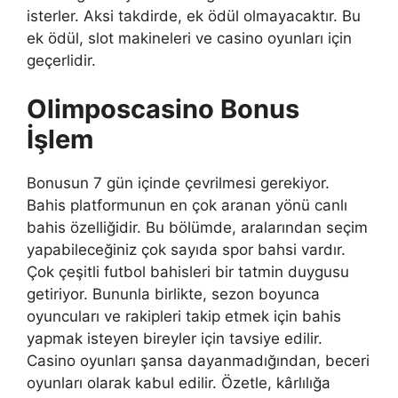
isterler. Aksi takdirde, ek ödül olmayacaktır. Bu
ek ödül, slot makineleri ve casino oyunları için
geçerlidir.
Olimposcasino Bonus
İşlem
Bonusun 7 gün içinde çevrilmesi gerekiyor.
Bahis platformunun en çok aranan yönü canlı
bahis özelliğidir. Bu bölümde, aralarından seçim
yapabileceğiniz çok sayıda spor bahsi vardır.
Çok çeşitli futbol bahisleri bir tatmin duygusu
getiriyor. Bununla birlikte, sezon boyunca
oyuncuları ve rakipleri takip etmek için bahis
yapmak isteyen bireyler için tavsiye edilir.
Casino oyunları şansa dayanmadığından, beceri
oyunları olarak kabul edilir. Özetle, kârlılığa