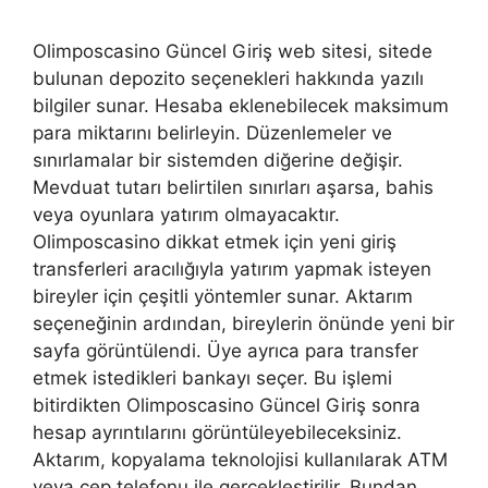
Olimposcasino Güncel Giriş web sitesi, sitede
bulunan depozito seçenekleri hakkında yazılı
bilgiler sunar. Hesaba eklenebilecek maksimum
para miktarını belirleyin. Düzenlemeler ve
sınırlamalar bir sistemden diğerine değişir.
Mevduat tutarı belirtilen sınırları aşarsa, bahis
veya oyunlara yatırım olmayacaktır.
Olimposcasino dikkat etmek için yeni giriş
transferleri aracılığıyla yatırım yapmak isteyen
bireyler için çeşitli yöntemler sunar. Aktarım
seçeneğinin ardından, bireylerin önünde yeni bir
sayfa görüntülendi. Üye ayrıca para transfer
etmek istedikleri bankayı seçer. Bu işlemi
bitirdikten Olimposcasino Güncel Giriş sonra
hesap ayrıntılarını görüntüleyebileceksiniz.
Aktarım, kopyalama teknolojisi kullanılarak ATM
veya cep telefonu ile gerçekleştirilir. Bundan