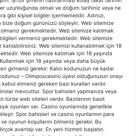
in. İyi bir şifrenin hatırlanması kolay fakat tahmin
kter uzunluğunda olmalı ve doğum tarihiniz veya ne
ibi kişisel bilgiler içermemelidir. Adınızı,
fen bize doğum gününüzü söyleyin. Web sitemize
 olmanız gerekmektedir. Web sitemize katılmak
 bilgileri vermeniz gerekmektedir. Web sitemize
atılabilirsiniz. Web sitemizi kullanabilmek için 18
ktedir. Web sitemize katılmak için 18 yaşında
Kullanmak için 18 yaşında veya daha büyük
ileri girmeniz gerekir: Kalıcı kodunuzun ne kadar
kodunuz – Olimposcasino üyesi olduğunuzun onayı
 kabul etmeniz gereken bazı kuralları vardır.
casinolar mevcuttur. Spor bahisleri yapmanıza veya
ı türde web siteleri vardır. Bazılarının basit
aşık oyunları var. Casino oyunlarında genellikle
kleşir. Spor bahisleri ve casino oyunlarının para
 ve oyunun koşullarını bilmeniz gerekir. Bu
Birçok avantajı var. En yeni hizmeti başlatın.