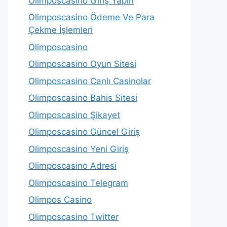
Olimposcasino Giriş Yapın
Olimposcasino Ödeme Ve Para
Çekme İşlemleri
Olimposcasino
Olimposcasino Oyun Sitesi
Olimposcasino Canlı Casinolar
Olimposcasino Bahis Sitesi
Olimposcasino Şikayet
Olimposcasino Güncel Giriş
Olimposcasino Yeni Giriş
Olimposcasino Adresi
Olimposcasino Telegram
Olimpos Casino
Olimposcasino Twitter