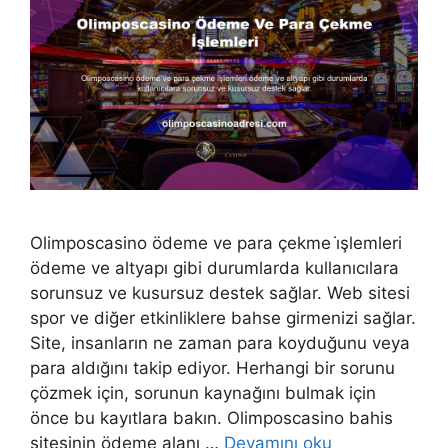
Olimposcasino ödeme ve para çekme i̇şlemleri
ödeme ve altyapı gibi durumlarda kullanıcılara
sorunsuz ve kusursuz destek sağlar. Web sitesi
spor ve diğer etkinliklere bahse girmenizi sağlar.
Site, insanların ne zaman para koyduğunu veya
para aldığını takip ediyor. Herhangi bir sorunu
çözmek için, sorunun kaynağını bulmak için
önce bu kayıtlara bakın. Olimposcasino bahis
sitesinin ödeme alanı …
Devamını oku