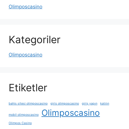
Olimposcasino
Kategoriler
Olimposcasino
Etiketler
bahis sitesi olimposcasino
giris olimposcasino
giriş yapın
katılın
Olimposcasino
mobil olimposcasino
Olimpos Casino