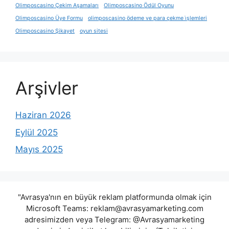
Olimposcasino Çekim Aşamaları
Olimposcasino Ödül Oyunu
Olimposcasino Üye Formu
olimposcasino ödeme ve para çekme i̇şlemleri
Olimposcasino Şikayet
oyun sitesi
Arşivler
Haziran 2026
Eylül 2025
Mayıs 2025
"Avrasya'nın en büyük reklam platformunda olmak için
Microsoft Teams:
reklam@avrasyamarketing.com
adresimizden veya Telegram: @Avrasyamarketing